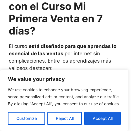
con el Curso Mi
Primera Venta en 7
días?
El curso
está diseñado para que aprendas lo
esencial de las ventas
por internet sin
complicaciones. Entre los aprendizajes más
valiosos destacan:
We value your privacy
Aprenderás cómo configurar una cuenta de
We use cookies to enhance your browsing experience,
publicidad en Meta ADS. Te ayudamos a
serve personalized ads or content, and analyze our traffic.
superar todos los entresijos técnicos para poner
By clicking "Accept All", you consent to our use of cookies.
en marcha una campaña de publicidad.
Customize
Reject All
Accept All
Sabrás cómo seguir una estrategia de venta
directa con campañas de Meta ADS.