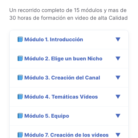
Un recorrido completo de 15 módulos y mas de
30 horas de formación en video de alta Calidad
Módulo 1.
Introducción
▼
Módulo 2.
Elige un buen Nicho
▼
Bienvenido a MonetizaTube: aquí
empieza tu camino en Youtube.
Metodología del curso: trazado del
Módulo 3.
Creación del Canal
▼
Aspectos esenciales: balance entre
plan para la monetización de tu canal.
viralización y monetización.
Mentalidad correcta para hacer de
Análisis de la competencia: qué hacen
Módulo 4.
Temáticas Vídeos
▼
Cómo crear un canal atractivo desde
Youtube tu negocio.
los tops de tu nicho.
cero.
Importancia del idioma y complejidad
Aprende a moverte por tu Canal y
Módulo 5.
Equipo
▼
Selección de los vídeos que vas a
vs. ganar más dinero.
conoce cada rincón de Youtube.
crear.
Público objetivo: a quién van dirigidos
Vídeos Evergreen para recibir visitas
Módulo 7.
Creación de los vídeos
▼
Busca tu equipo en plataformas de