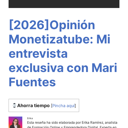
[2026]Opinión
Monetizatube: Mi
entrevista
exclusiva con Mari
Fuentes
Ahorra tiempo
[
Pincha aquí
]
Erika
Esta reseña ha sido elaborada por Erika Ramírez, analista
de Formación Online y Emprendedora Digital. Experta en