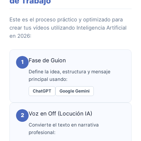
de Trabajo
Venta de productos/servicios
Módulo 13:
Casos de Estudio
alternativos.
facturando +10K al mes.
Este es el proceso práctico y optimizado para
Módulo 15:
Tráfico rápido desde
crear tus vídeos utilizando Inteligencia Artificial
TikTok e Instagram.
en 2026:
Fase de Guion
1
Define la idea, estructura y mensaje
principal usando:
ChatGPT
Google Gemini
Voz en Off (Locución IA)
2
Convierte el texto en narrativa
profesional: