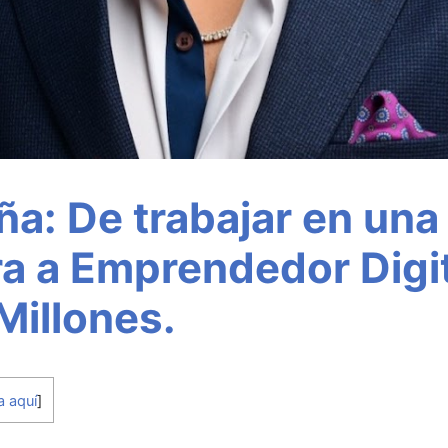
a: De trabajar en una
a a Emprendedor Digi
 Millones.
a aquí
]