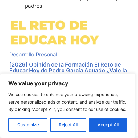
padres.
Desarrollo Presonal
[2026] Opinión de la Formación El Reto de
Educar Hoy de Pedro García Aguado ¿Vale la
Pena?
We value your privacy
Actualizado para 2026 ¿Qué es un árbol? ¿Es la
sombra que nos da en verano? ¿Es la madera
We use cookies to enhance your browsing experience,
que enciende ...
serve personalized ads or content, and analyze our traffic.
By clicking "Accept All", you consent to our use of cookies.
Leer Más
Customize
Reject All
Accept All