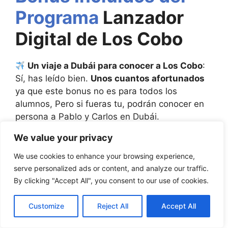
Programa
Lanzador
Digital de Los Cobo
Un viaje a Dubái para conocer a Los Cobo
:
Sí, has leído bien.
Unos cuantos afortunados
ya que este bonus no es para todos los
alumnos, Pero si fueras tu, podrán conocer en
persona a Pablo y Carlos en Dubái.
We value your privacy
Mastermind exclusivo:
Con la inversión
realizada, podrás unirte a una comunidad
We use cookies to enhance your browsing experience,
privada de emprendedores del sector del
serve personalized ads or content, and analyze our traffic.
marketing digital, donde compartirás ideas,
By clicking "Accept All", you consent to our use of cookies.
estrategias y recibirás asesoramiento
constante.
Customize
Reject All
Accept All