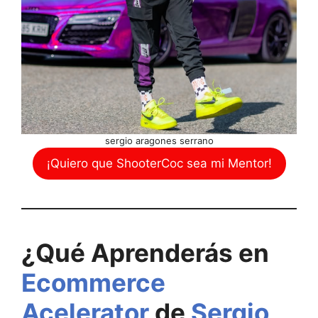
sergio aragones serrano
¡Quiero que ShooterCoc sea mi Mentor!
¿Qué Aprenderás en
Ecommerce
Acelerator
de
Sergio