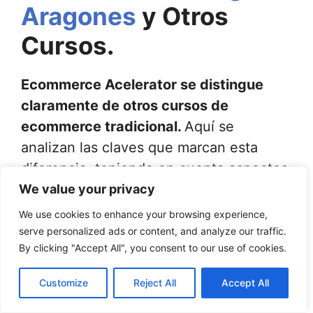
Aragones
y Otros
Cursos.
Ecommerce Acelerator se distingue
claramente de otros cursos de
ecommerce tradicional.
Aquí se
analizan las claves que marcan esta
diferencia, teniendo en cuenta aspectos
fundamentales como la metodología de
We value your privacy
enseñanza y las opiniones de los
We use cookies to enhance your browsing experience,
usuarios.
serve personalized ads or content, and analyze our traffic.
By clicking "Accept All", you consent to our use of cookies.
Comparativa
con Cursos
Customize
Reject All
Accept All
Tradicionales de