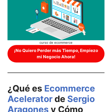
curso de ecommerce
¡No Quiero Perder más Tiempo, Empiezo
mi Negocio Ahora!
¿Qué es
Ecommerce
Acelerator
de
Sergio
Aragones
y Cómo