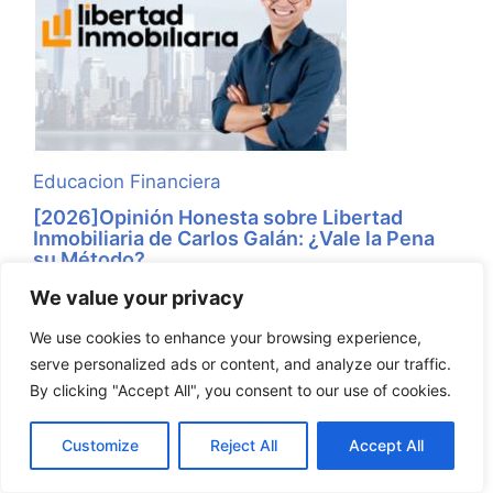
Educacion Financiera
[2026]Opinión Honesta sobre Libertad
Inmobiliaria de Carlos Galán: ¿Vale la Pena
su Método?
Ficha técnica y resumen real de Libertad
We value your privacy
Inmobiliaria (2026) Recomendación global:
We use cookies to enhance your browsing experience,
4.9/5 Ficha técnica Detalle Autor Carlos Galán,
serve personalized ads or content, and analyze our traffic.
inversor inmobiliario ...
By clicking "Accept All", you consent to our use of cookies.
Leer Más
Customize
Reject All
Accept All