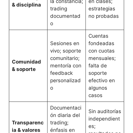
la constancia;
en clases;
& disciplina
trading
estrategias
documentad
no probadas
o
Cuentas
Sesiones en
fondeadas
vivo; soporte
con cuotas
comunitario;
mensuales;
Comunidad
mentoría con
falta de
& soporte
feedback
soporte
personalizad
efectivo en
o
algunos
casos
Documentaci
Sin auditorías
ón diaria del
independient
Transparenc
trading;
es;
ia & valores
énfasis en