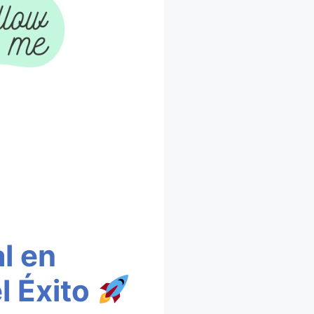
l en
l Éxito